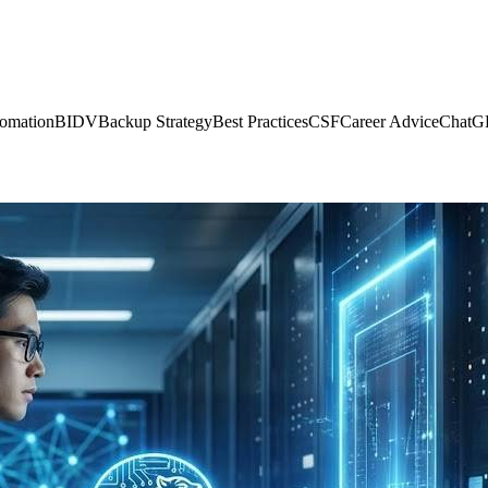
omation
BIDV
Backup Strategy
Best Practices
CSF
Career Advice
ChatG