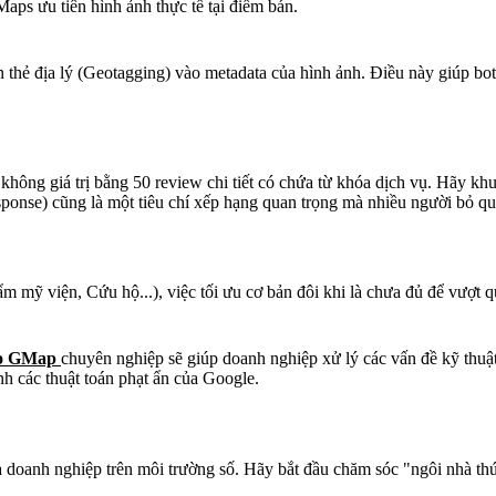
ps ưu tiên hình ảnh thực tế tại điểm bán.
 thẻ địa lý (Geotagging) vào metadata của hình ảnh. Điều này giúp bo
không giá trị bằng 50 review chi tiết có chứa từ khóa dịch vụ. Hãy k
onse) cũng là một tiêu chí xếp hạng quan trọng mà nhiều người bỏ qu
mỹ viện, Cứu hộ...), việc tối ưu cơ bản đôi khi là chưa đủ để vượt q
áo GMap
chuyên nghiệp sẽ giúp doanh nghiệp xử lý các vấn đề kỹ thu
nh các thuật toán phạt ẩn của Google.
 doanh nghiệp trên môi trường số. Hãy bắt đầu chăm sóc "ngôi nhà thứ