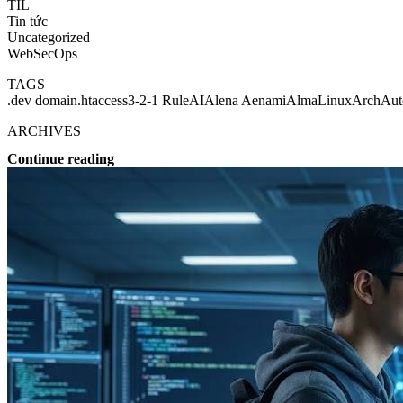
TIL
Tin tức
Uncategorized
WebSecOps
TAGS
.dev domain
.htaccess
3-2-1 Rule
AI
Alena Aenami
AlmaLinux
Arch
Aut
ARCHIVES
Continue reading