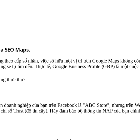
của SEO Maps.
 theo cấp số nhân, việc sở hữu một vị trí trên Google Maps không còn
g sẽ tự tìm đến. Thực tế, Google Business Profile (GBP) là một cuộc đu
àng thực thụ?
ên doanh nghiệp của bạn trên Facebook là "ABC Store", nhưng trên W
chỉ số Trust (độ tin cậy). Hãy đảm bảo bộ thông tin NAP của bạn chính