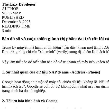
The Lazy Developer
AUTHOR
SEOGMAP
PUBLISHED
December 8, 2025
READING TIME
3 min
Bản đồ số và cuộc chiến giành thị phần: Vai trò cốt lõi 
Trong kỷ nguyên mà hành vi tìm kiếm "gần đây" (near me) tăng trưởng
lầm tưởng rằng chỉ cần "xác minh" (verify) xong địa điểm là khách hàn
Vậy làm thế nào để biến tấm bản đồ vô tri thành cỗ máy kéo khách h
1. Sự nhất quán của dữ liệu NAP (Name - Address - Phone)
Google hoạt động như một cỗ máy đối chiếu dữ liệu khổng lồ. Nếu t
hàng xách tay", Google sẽ bối rối. Sự không đồng nhất này làm giảm 
trang danh bạ doanh nghiệp.
2. Tối ưu hóa hình ảnh và Geotag