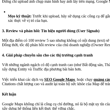
Đừng chỉ upload ảnh chụp màn hình hay ảnh lấy trên mạng. Google Ma
Mẹo kỹ thuật:
Trước khi upload, hãy sử dụng các công cụ để gắn
xác thực về vị trí của bạn.
3. Review và phản hồi: Tín hiệu người dùng (User Signals)
Một địa điểm có 100 review 5 sao nhưng không có nội dung (text) sẽ 
Đồng thời, tốc độ phản hồi review của chủ doanh nghiệp (Owner Resp
4. Giải pháp chuyên sâu cho các thị trường cạnh tranh
Với những ngành ngách có độ cạnh tranh cao (như Bất động sản, Thẩm 
xây dựng Entity và Traffic địa phương bài bản hơn.
Việc triển khai các dịch vụ
SEO Google Maps
hoặc chạy
quảng c
Citations chất lượng cao và audit lại toàn bộ sức khỏe của Map để trá
Kết luận
Google Maps không chỉ là công cụ chỉ đường, nó là bộ mặt uy tín của
xây dựng hệ thống liên kết thực thể vững chắc.