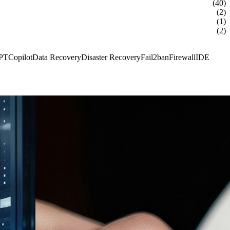
(40)
(2)
(1)
(2)
PT
Copilot
Data Recovery
Disaster Recovery
Fail2ban
Firewall
IDE