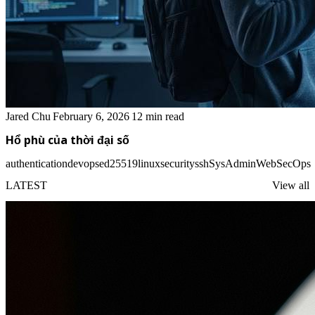
Jared Chu
February 6, 2026
12 min read
Hổ phù của thời đại số
authentication
devops
ed25519
linux
security
ssh
SysAdmin
WebSecOps
LATEST
View all