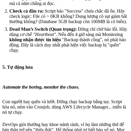
mà cả năm chẳng ai đọc.
Check cả đầu ra:
Script báo "Success" chưa chắc đã ổn. Hãy
check logic: File có > 0KB không? Dung lượng có sụt giảm bất
thường không? (Database 5GB backup còn 100MB là có biến).
Dead Man’s Switch (Quan trọng):
Đừng chỉ chờ báo lỗi. Hãy
dùng cơ chế
"Heartbeat"
. Nếu đến 4 giờ sáng mà Monitoring
không nhận được tín hiệu
"Backup thành công", nó phải báo
động. Đây là cách duy nhất phát hiện việc backup bị "quên"
chạy.
5. Tự động hóa
Automate the boring, monitor the chaos.
Con người hay quên và lười. Đừng chạy backup bằng tay. Script
hóa nó, ném vào Cronjob, dùng AWS Lifecycle Manager... miễn là
nó tự chạy.
DevOps giỏi thường hay khoe mình rảnh, vì họ làm những thứ để
bản thân trở nên "thừa thãi". Hệ thống phải tự biết bảo vệ nó. Mục