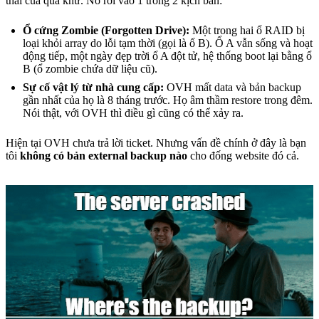
thái của quá khứ. Nó rơi vào 1 trong 2 kịch bản:
Ổ cứng Zombie (Forgotten Drive):
Một trong hai ổ RAID bị
loại khỏi array do lỗi tạm thời (gọi là ổ B). Ổ A vẫn sống và hoạt
động tiếp, một ngày đẹp trời ổ A đột tử, hệ thống boot lại bằng ổ
B (ổ zombie chứa dữ liệu cũ).
Sự cố vật lý từ nhà cung cấp:
OVH mất data và bản backup
gần nhất của họ là 8 tháng trước. Họ âm thầm restore trong đêm.
Nói thật, với OVH thì điều gì cũng có thể xảy ra.
Hiện tại OVH chưa trả lời ticket. Nhưng vấn đề chính ở đây là bạn
tôi
không có bản external backup nào
cho đống website đó cả.