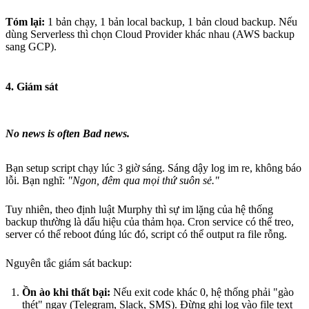
Tóm lại:
1 bản chạy, 1 bản local backup, 1 bản cloud backup. Nếu
dùng Serverless thì chọn Cloud Provider khác nhau (AWS backup
sang GCP).
4. Giám sát
No news is often Bad news.
Bạn setup script chạy lúc 3 giờ sáng. Sáng dậy log im re, không báo
lỗi. Bạn nghĩ:
"Ngon, đêm qua mọi thứ suôn sẻ."
Tuy nhiên, theo định luật Murphy thì sự im lặng của hệ thống
backup thường là dấu hiệu của thảm họa. Cron service có thể treo,
server có thể reboot đúng lúc đó, script có thể output ra file rỗng.
Nguyên tắc giám sát backup:
Ồn ào khi thất bại:
Nếu exit code khác 0, hệ thống phải "gào
thét" ngay (Telegram, Slack, SMS). Đừng ghi log vào file text