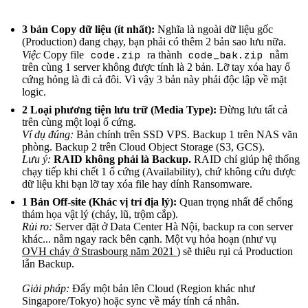
3 bản Copy dữ liệu (ít nhất):
Nghĩa là ngoài dữ liệu gốc
(Production) đang chạy, bạn phải có thêm 2 bản sao lưu nữa.
code.zip
code_bak.zip
Việc
Copy file
ra thành
nằm
trên cùng 1 server không được tính là 2 bản. Lỡ tay xóa hay ổ
cứng hỏng là đi cả đôi. Vì vậy 3 bản này phải độc lập về mặt
logic.
2 Loại phương tiện lưu trữ (Media Type):
Đừng lưu tất cả
trên cùng một loại ổ cứng.
Ví dụ đúng:
Bản chính trên SSD VPS. Backup 1 trên NAS văn
phòng. Backup 2 trên Cloud Object Storage (S3, GCS).
Lưu ý:
RAID không phải là Backup.
RAID chỉ giúp hệ thống
chạy tiếp khi chết 1 ổ cứng (Availability), chứ không cứu được
dữ liệu khi bạn lỡ tay xóa file hay dính Ransomware.
1 Bản Off-site (Khác vị trí địa lý):
Quan trọng nhất để chống
thảm họa vật lý (cháy, lũ, trộm cắp).
Rủi ro:
Server đặt ở Data Center Hà Nội, backup ra con server
khác... nằm ngay rack bên cạnh. Một vụ hỏa hoạn (như vụ
OVH cháy ở Strasbourg năm 2021
) sẽ thiêu rụi cả Production
lẫn Backup.
Giải pháp:
Đẩy một bản lên Cloud (Region khác như
Singapore/Tokyo) hoặc sync về máy tính cá nhân.