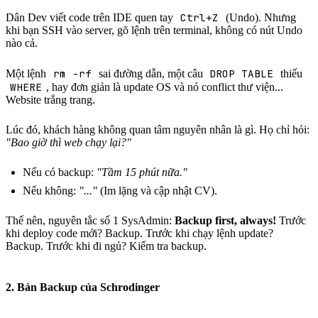
Ctrl+Z
Dân Dev viết code trên IDE quen tay
(Undo). Nhưng
khi bạn SSH vào server, gõ lệnh trên terminal, không có nút Undo
nào cả.
rm -rf
DROP TABLE
Một lệnh
sai đường dẫn, một câu
thiếu
WHERE
, hay đơn giản là update OS và nó conflict thư viện...
Website trắng trang.
Lúc đó, khách hàng không quan tâm nguyên nhân là gì. Họ chỉ hỏi:
"Bao giờ thì web chạy lại?"
Nếu có backup:
"Tầm 15 phút nữa."
Nếu không:
"..."
(Im lặng và cập nhật CV).
Thế nên, nguyên tắc số 1 SysAdmin:
Backup first, always!
Trước
khi deploy code mới? Backup. Trước khi chạy lệnh update?
Backup. Trước khi đi ngủ? Kiểm tra backup.
2. Bản Backup của Schrodinger