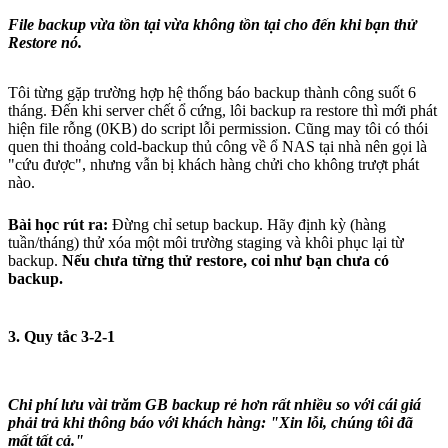
File backup vừa tồn tại vừa không tồn tại cho đến khi bạn thử
Restore nó.
Tôi từng gặp trường hợp hệ thống báo backup thành công suốt 6
tháng. Đến khi server chết ổ cứng, lôi backup ra restore thì mới phát
hiện file rỗng (0KB) do script lỗi permission. Cũng may tôi có thói
quen thi thoảng cold-backup thủ công về ổ NAS tại nhà nên gọi là
"cứu được", nhưng vẫn bị khách hàng chửi cho không trượt phát
nào.
Bài học rút ra:
Đừng chỉ setup backup. Hãy định kỳ (hàng
tuần/tháng) thử xóa một môi trường staging và khôi phục lại từ
backup.
Nếu chưa từng thử restore, coi như bạn chưa có
backup.
3. Quy tắc 3-2-1
Chi phí lưu vài trăm GB backup rẻ hơn rất nhiều so với cái giá
phải trả khi thông báo với khách hàng:
"Xin lỗi, chúng tôi đã
mất tất cả."