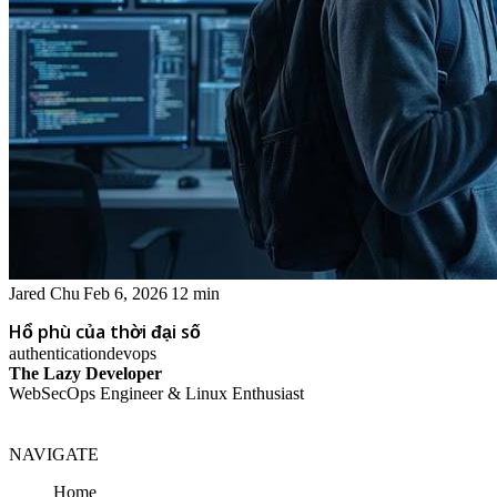
Jared Chu
Feb 6, 2026
12 min
Hổ phù của thời đại số
authentication
devops
The Lazy Developer
WebSecOps Engineer & Linux Enthusiast
NAVIGATE
Home