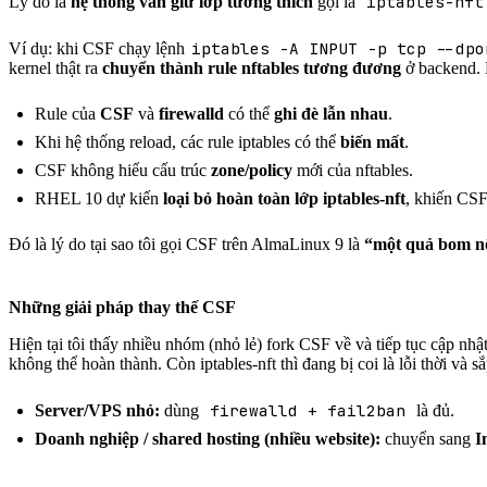
iptables-nft
Lý do là
hệ thống vẫn giữ lớp tương thích
gọi là
iptables -A INPUT -p tcp --dpo
Ví dụ: khi CSF chạy lệnh
kernel thật ra
chuyển thành rule nftables tương đương
ở backend. N
Rule của
CSF
và
firewalld
có thể
ghi đè lẫn nhau
.
Khi hệ thống reload, các rule iptables có thể
biến mất
.
CSF không hiểu cấu trúc
zone/policy
mới của nftables.
RHEL 10 dự kiến
loại bỏ hoàn toàn lớp iptables-nft
, khiến CS
Đó là lý do tại sao tôi gọi CSF trên AlmaLinux 9 là
“một quả bom n
Những giải pháp thay thế CSF
Hiện tại tôi thấy nhiều nhóm (nhỏ lẻ) fork CSF về và tiếp tục cập nhậ
không thể hoàn thành. Còn iptables-nft thì đang bị coi là lỗi thời và 
firewalld + fail2ban
Server/VPS nhỏ:
dùng
là đủ.
Doanh nghiệp / shared hosting (nhiều website):
chuyển sang
I