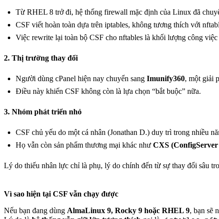
Từ RHEL 8 trở đi, hệ thống firewall mặc định của Linux đã chu
CSF viết hoàn toàn dựa trên iptables, không tương thích với nftab
Việc rewrite lại toàn bộ CSF cho nftables là khối lượng công việc
2. Thị trường thay đổi
Người dùng cPanel hiện nay chuyển sang
Imunify360
, một giải
Điều này khiến CSF không còn là lựa chọn “bắt buộc” nữa.
3. Nhóm phát triển nhỏ
CSF chủ yếu do một cá nhân (Jonathan D.) duy trì trong nhiều n
Họ vẫn còn sản phẩm thương mại khác như
CXS (ConfigServer 
Lý do thiếu nhân lực chỉ là phụ, lý do chính đến từ sự thay đổi sâu t
Vì sao hiện tại CSF vẫn chạy được
Nếu bạn đang dùng
AlmaLinux 9, Rocky 9 hoặc RHEL 9
, bạn sẽ 