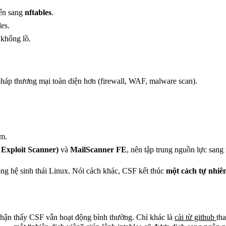
yển sang
nftables
.
les.
 khổng lồ.
 pháp thương mại toàn diện hơn (firewall, WAF, malware scan).
ăm.
Exploit Scanner)
và
MailScanner FE
, nên tập trung nguồn lực sang
rong hệ sinh thái Linux. Nói cách khác, CSF kết thúc
một cách tự nhiê
nhận thấy CSF vẫn hoạt động bình thường. Chỉ khác là
cài từ github
tha