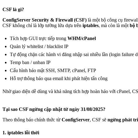
CSF là gì?
ConfigServer Security & Firewall (CSF)
là một bộ công cụ firewa
CSF không chỉ là lớp tường lửa dựa trên
iptables
, mà còn là một
bộ 
Tích hợp GUI trực tiếp trong
WHM/cPanel
Quản lý whitelist / blacklist IP
Tự động chặn các hành vi đăng nhập sai nhiều lần (login failure d
Temp ban / unban IP
Cấu hình bảo mật SSH, SMTP, cPanel, FTP
Hỗ trợ thông báo qua email khi phát hiện tấn công
Nhờ giao diện dễ dùng và khả năng tích hợp hoàn hảo với cPanel, CS
Tại sao CSF ngừng cập nhật từ ngày 31/08/2025?
Theo thông báo chính thức từ
ConfigServer
, CSF sẽ
ngừng phát tr
1. iptables lỗi thời