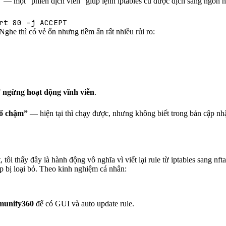
— một “phiên dịch viên” giúp lệnh iptables cũ được dịch sang ngôn n
rt 80 -j ACCEPT
ghe thì có vẻ ổn nhưng tiềm ẩn rất nhiều rủi ro:
F
ngừng hoạt động vĩnh viễn
.
ổ chậm”
— hiện tại thì chạy được, nhưng không biết trong bản cập nhậ
t, tôi thấy đây là hành động vô nghĩa vì viết lại rule từ iptables sang 
sắp bị loại bỏ. Theo kinh nghiệm cá nhân:
munify360
để có GUI và auto update rule.