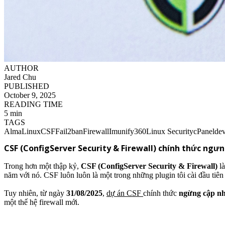
AUTHOR
Jared Chu
PUBLISHED
October 9, 2025
READING TIME
5 min
TAGS
AlmaLinux
CSF
Fail2ban
Firewall
Imunify360
Linux Security
cPanel
de
CSF (ConfigServer Security & Firewall) chính thức ngư
Trong hơn một thập kỷ,
CSF (ConfigServer Security & Firewall)
là
năm với nó. CSF luôn luôn là một trong những plugin tôi cài đầu tiê
Tuy nhiên, từ ngày
31/08/2025
,
dự án CSF
chính thức
ngừng cập n
một thế hệ firewall mới.