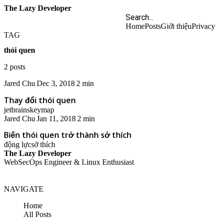
The Lazy Developer
Home
Posts
Giới thiệu
Privacy
TAG
thói quen
2 posts
Jared Chu
Dec 3, 2018
2 min
Thay đổi thói quen
jetbrains
keymap
Jared Chu
Jan 11, 2018
2 min
Biến thói quen trở thành sở thích
động lực
sở thích
The Lazy Developer
WebSecOps Engineer & Linux Enthusiast
NAVIGATE
Home
All Posts