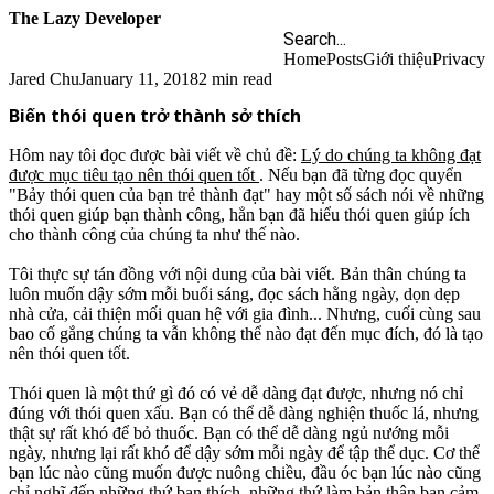
The Lazy Developer
Home
Posts
Giới thiệu
Privacy
Jared Chu
January 11, 2018
2 min read
Biến thói quen trở thành sở thích
Hôm nay tôi đọc được bài viết về chủ đề:
Lý do chúng ta không đạt
được mục tiêu tạo nên thói quen tốt
. Nếu bạn đã từng đọc quyển
"Bảy thói quen của bạn trẻ thành đạt" hay một số sách nói về những
thói quen giúp bạn thành công, hẳn bạn đã hiểu thói quen giúp ích
cho thành công của chúng ta như thế nào.
Tôi thực sự tán đồng với nội dung của bài viết. Bản thân chúng ta
luôn muốn dậy sớm mỗi buổi sáng, đọc sách hằng ngày, dọn dẹp
nhà cửa, cải thiện mối quan hệ với gia đình... Nhưng, cuối cùng sau
bao cố gắng chúng ta vẫn không thể nào đạt đến mục đích, đó là tạo
nên thói quen tốt.
Thói quen là một thứ gì đó có vẻ dễ dàng đạt được, nhưng nó chỉ
đúng với thói quen xấu. Bạn có thể dễ dàng nghiện thuốc lá, nhưng
thật sự rất khó để bỏ thuốc. Bạn có thể dễ dàng ngủ nướng mỗi
ngày, nhưng lại rất khó để dậy sớm mỗi ngày để tập thể dục. Cơ thể
bạn lúc nào cũng muốn được nuông chiều, đầu óc bạn lúc nào cũng
chỉ nghĩ đến những thứ bạn thích, những thứ làm bản thân bạn cảm