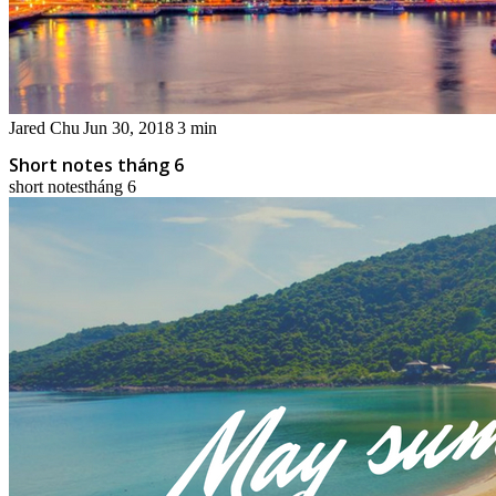
Jared Chu
Jun 30, 2018
3 min
Short notes tháng 6
short notes
tháng 6