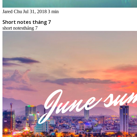
Jared Chu
Jul 31, 2018
3 min
Short notes tháng 7
short notes
tháng 7