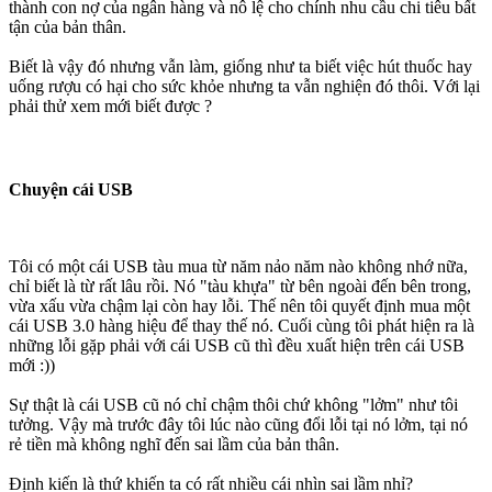
thành con nợ của ngân hàng và nô lệ cho chính nhu cầu chi tiêu bất
tận của bản thân.
Biết là vậy đó nhưng vẫn làm, giống như ta biết việc hút thuốc hay
uống rượu có hại cho sức khỏe nhưng ta vẫn nghiện đó thôi. Với lại
phải thử xem mới biết được ?
Chuyện cái USB
Tôi có một cái USB tàu mua từ năm nảo năm nào không nhớ nữa,
chỉ biết là từ rất lâu rồi. Nó "tàu khựa" từ bên ngoài đến bên trong,
vừa xấu vừa chậm lại còn hay lỗi. Thế nên tôi quyết định mua một
cái USB 3.0 hàng hiệu để thay thế nó. Cuối cùng tôi phát hiện ra là
những lỗi gặp phải với cái USB cũ thì đều xuất hiện trên cái USB
mới :))
Sự thật là cái USB cũ nó chỉ chậm thôi chứ không "lởm" như tôi
tưởng. Vậy mà trước đây tôi lúc nào cũng đổi lỗi tại nó lởm, tại nó
rẻ tiền mà không nghĩ đến sai lầm của bản thân.
Định kiến là thứ khiến ta có rất nhiều cái nhìn sai lầm nhỉ?