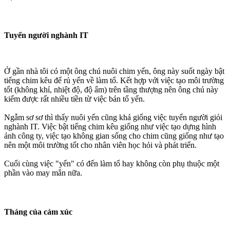
Tuyển người nghành IT
Ở gần nhà tôi có một ông chú nuôi chim yến, ông này suốt ngày bật
tiếng chim kêu để rủ yến về làm tổ. Kết hợp với việc tạo môi trường
tốt (không khí, nhiệt độ, độ ẩm) trên tầng thượng nên ông chú này
kiếm được rất nhiều tiền từ việc bán tổ yến.
Ngẫm sơ sơ thì thấy nuôi yến cũng khá giống việc tuyển người giỏi
nghành IT. Việc bật tiếng chim kêu giống như việc tạo dựng hình
ảnh công ty, việc tạo không gian sống cho chim cũng giống như tạo
nên một môi trường tốt cho nhân viên học hỏi và phát triển.
Cuối cùng việc "yến" có đến làm tổ hay không còn phụ thuộc một
phần vào may mắn nữa.
Tháng của cảm xúc