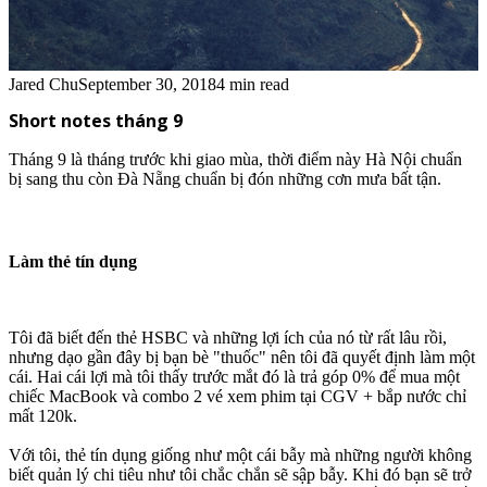
Jared Chu
September 30, 2018
4 min read
Short notes tháng 9
Tháng 9 là tháng trước khi giao mùa, thời điểm này Hà Nội chuẩn
bị sang thu còn Đà Nẵng chuẩn bị đón những cơn mưa bất tận.
Làm thẻ tín dụng
Tôi đã biết đến thẻ HSBC và những lợi ích của nó từ rất lâu rồi,
nhưng dạo gần đây bị bạn bè "thuốc" nên tôi đã quyết định làm một
cái. Hai cái lợi mà tôi thấy trước mắt đó là trả góp 0% để mua một
chiếc MacBook và combo 2 vé xem phim tại CGV + bắp nước chỉ
mất 120k.
Với tôi, thẻ tín dụng giống như một cái bẫy mà những người không
biết quản lý chi tiêu như tôi chắc chắn sẽ sập bẫy. Khi đó bạn sẽ trở