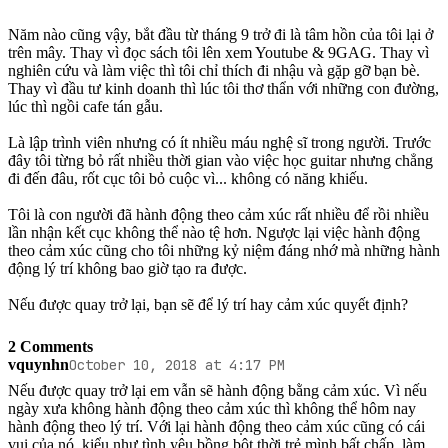
Năm nào cũng vậy, bắt đầu từ tháng 9 trở đi là tâm hồn của tôi lại ở
trên mây. Thay vì đọc sách tôi lên xem Youtube & 9GAG. Thay vì
nghiên cứu và làm việc thì tôi chỉ thích đi nhậu và gặp gỡ bạn bè.
Thay vì đầu tư kinh doanh thì lúc tôi thơ thẩn với những con đường,
lúc thì ngồi cafe tán gẫu.
Là lập trình viên nhưng có ít nhiều máu nghệ sĩ trong người. Trước
đây tôi từng bỏ rất nhiều thời gian vào việc học guitar nhưng chẳng
đi đến đâu, rốt cục tôi bỏ cuộc vì... không có năng khiếu.
Tôi là con người đã hành động theo cảm xúc rất nhiều để rồi nhiều
lần nhận kết cục không thể nào tệ hơn. Ngược lại việc hành động
theo cảm xúc cũng cho tôi những kỷ niệm đáng nhớ mà những hành
động lý trí không bao giờ tạo ra được.
Nếu được quay trở lại, bạn sẽ để lý trí hay cảm xúc quyết định?
2 Comments
vquynhn
October 10, 2018 at 4:17 PM
Nếu được quay trở lại em vẫn sẽ hành động bằng cảm xúc. Vì nếu 
ngày xưa không hành động theo cảm xúc thì không thể hôm nay 
hành động theo lý trí. Với lại hành động theo cảm xúc cũng có cái 
vui của nó, kiểu như tình yêu bồng bột thời trẻ mình bất chấp, làm 