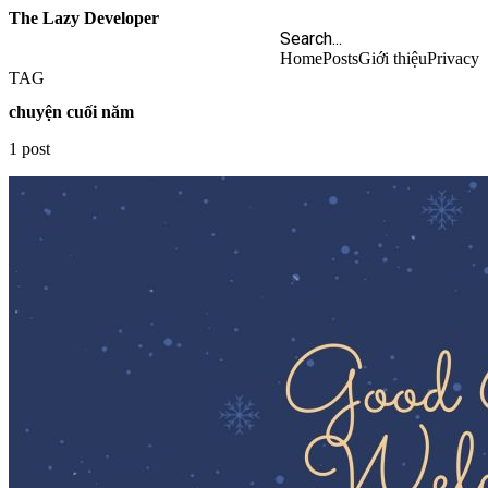
The Lazy Developer
Home
Posts
Giới thiệu
Privacy
TAG
chuyện cuối năm
1 post