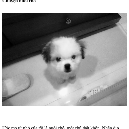
Chuyện nuôi chó
Ước mơ từ nhỏ của tôi là nuôi chó, một chú thật khôn. Nhân dịp