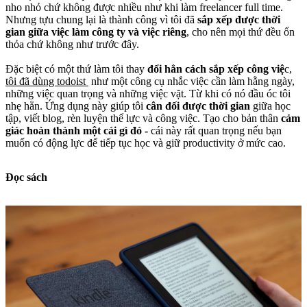
nho nhỏ chứ không được nhiều như khi làm freelancer full time.
Nhưng tựu chung lại là thành công vì tôi đã
sắp xếp được thời
gian giữa việc làm công ty và việc riêng
, cho nên mọi thứ đều ổn
thỏa chứ không như trước đây.
Đặc biệt có một thứ làm tôi thay
đổi hẳn cách sắp xếp công việ
c,
tôi đã dùng todoist
như một công cụ nhắc việc cần làm hằng ngày,
những việc quan trọng và những việc vặt. Từ khi có nó đầu óc tôi
nhẹ hẳn. Ứng dụng này giúp tôi
cân đối được thời gian
giữa học
tập, viết blog, rèn luyện thể lực và công việc. Tạo cho bản thân
cảm
giác hoàn thành một cái gì đó -
cái này rất quan trọng nếu bạn
muốn có động lực để tiếp tục học và giữ productivity ở mức cao.
Đọc sách