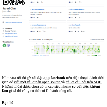
Năm vừa rồi tôi
gỡ cài đặt app facebook
trên điện thoại, dành thời
gian để
viết một vài dự án open source
và
trả lời câu hỏi trên SOF
.
Những gì đạt được chưa có gì cao siêu nhưng
so với việc không
làm gì cả
thì cũng có thể coi là thành công rồi.
Bạn bè