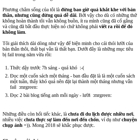
Phương châm sống của tôi là
đừng bao giờ quá khắt khe với bản
thân, nhưng cũng đừng quá dễ dãi
. Bởi vậy cho dù có những thứ
không hoàn thành tôi vẫn không buồn, ít ra mình cũng đã cố gắng
và cũng đã bắt đầu thực hiện nó chứ không phải
viết ra rồi để đó
không làm
.
Tôi giải thích dài dòng như vậy để biện minh cho cái thói lười của
bản thân thôi, thất bại vẫn là thất bạn. Dưới đây là những mục tiêu
bị fail trong năm vừa rồi:
Thức dậy trước 7h sáng - quá khó :-(
Đọc một cuốn sách một tháng - ban đầu đặt là là một cuốn sách
một tuần, thấy khó quá nên đặt lại thành một tháng nhưng vẫn
fail :mrgreen:
Đọc 2 bài blog tiếng anh mỗi ngày - lười :mrgreen:
Những điều còn hối tiếc khác, là
chưa đi du lịch được nhiều nơi
,
nhiều việc
chưa thực sự làm đến nơi đến chốn
, ví dụ như
chuyện
chụp ảnh
=)). Mong 2018 sẽ khắc phục được.