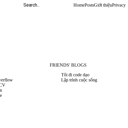
Home
Posts
Giới thiệu
Privacy
FRIENDS' BLOGS
Tôi đi code dạo
verflow
Lập trình cuộc sống
 CV
n
le