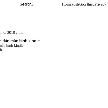
Home
Posts
Giới thiệu
Privacy
an 6, 2018
2 min
 dán màn hình kindle
màn hình kindle
nh