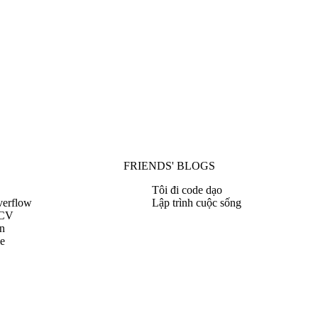
FRIENDS' BLOGS
Tôi đi code dạo
verflow
Lập trình cuộc sống
 CV
n
le