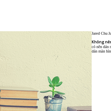
Jared Chu
J
Không nên
có nên dán 
dán màn hì