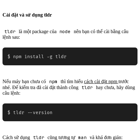
Cài đặt và sử dụng tldr
tldr
node
là một package của
nên bạn có thể cài bằng câu
lệnh sau:
$ npm install -g tldr
npm
Nếu máy bạn chưa có
thì tìm hiểu
cách cài đặt npm
trước
tldr
nhé. Để kiểm tra đã cài đặt thành công
hay chưa, hãy dùng
câu lệnh:
$ tldr --version
tldr
man
Cách sử dụng
cũng tương tự
và khá đơn giản: