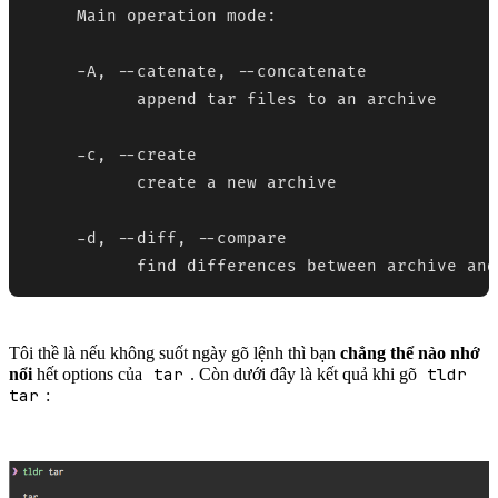
     Main operation mode:

     -A, --catenate, --concatenate

           append tar files to an archive

     -c, --create

           create a new archive

     -d, --diff, --compare

           find differences between archive and
Tôi thề là nếu không suốt ngày gõ lệnh thì bạn
chẳng thể nào nhớ
tar
tldr
nổi
hết options của
. Còn dưới đây là kết quả khi gõ
tar
: