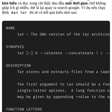
khó hiểu
và đọc xong chỉ thấy đau đầu
mất thời gian
chứ không
giúp ích gì nhiều, thế là lại quay ra search google. Ví dụ nếu chạy
man tar
lệnh
thì sẽ có kết quả kiểu như sau:
NAME

     tar — The GNU version of the tar archiving
SYNOPSIS

     tar [-] A --catenate --concatenate | c --c
DESCRIPTION

     Tar stores and extracts files from a tape 
     The first argument to tar should be a func
     single-letter options.  A long function na
     may be given by appending =value to the opt
FUNCTION LETTERS
