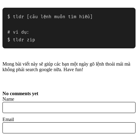
$ tldr [câu lệnh muốn tìm hiểu]

# ví dụ:

$ tldr zip
Mong bài viết này sẽ giúp các bạn một ngày gõ lệnh thoải mái mà
không phải search google nữa. Have fun!
No comments yet
Name
Email