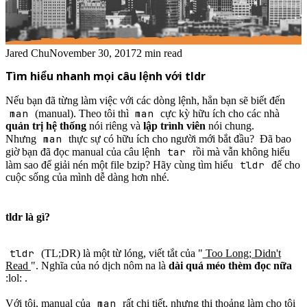
Jared Chu
November 30, 2017
2 min read
Tìm hiểu nhanh mọi câu lệnh với tldr
Nếu bạn đã từng làm việc với các dòng lệnh, hẳn bạn sẽ biết đến
man
man
(manual). Theo tôi thì
cực kỳ hữu ích cho các nhà
quản trị hệ thống
nói riêng và
lập trình viên
nói chung.
man
Nhưng
thực sự có hữu ích cho người mới bắt đầu? Đã bao
tar
giờ bạn đã đọc manual của câu lệnh
rồi mà vẫn không hiểu
tldr
làm sao để giải nén một file bzip? Hãy cùng tìm hiểu
để cho
cuộc sống của mình dễ dàng hơn nhé.
tldr là gì?
tldr
(TL;DR) là một từ lóng, viết tắt của "
Too Long; Didn't
Read
". Nghĩa của nó dịch nôm na là
dài quá méo thèm đọc nữa
:lol: .
man
Với tôi, manual của
rất chi tiết, nhưng thi thoảng làm cho tôi