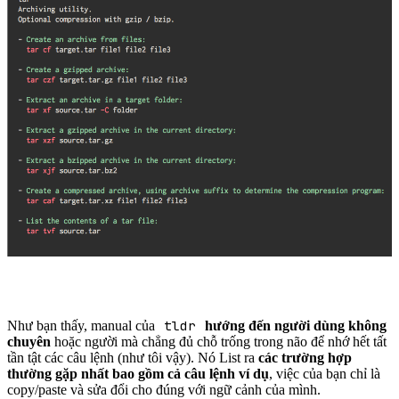
tldr
Như bạn thấy, manual của
hướng đến người dùng không
chuyên
hoặc người mà chẳng đủ chỗ trống trong não để nhớ hết tất
tần tật các câu lệnh (như tôi vậy). Nó List ra
các trường hợp
thường gặp nhất bao gồm cả câu lệnh ví dụ
, việc của bạn chỉ là
copy/paste và sửa đổi cho đúng với ngữ cảnh của mình.