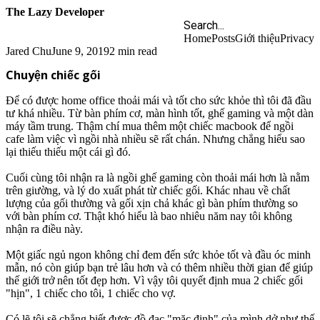
The Lazy Developer
Home
Posts
Giới thiệu
Privacy
Jared Chu
June 9, 2019
2 min read
Chuyện chiếc gối
Để có được home office thoải mái và tốt cho sức khỏe thì tôi đã đầu
tư khá nhiều. Từ bàn phím cơ, màn hình tốt, ghế gaming và một dàn
máy tầm trung. Thậm chí mua thêm một chiếc macbook để ngồi
cafe làm việc vì ngồi nhà nhiều sẽ rất chán. Nhưng chẳng hiểu sao
lại thiếu thiếu một cái gì đó.
Cuối cùng tôi nhận ra là ngồi ghế gaming còn thoải mái hơn là nằm
trên giường, và lý do xuất phát từ chiếc gối. Khác nhau về chất
lượng của gối thường và gối xịn chả khác gì bàn phím thường so
với bàn phím cơ. Thật khó hiểu là bao nhiêu năm nay tôi không
nhận ra điều này.
Một giấc ngủ ngon không chỉ đem đến sức khỏe tốt và đầu óc minh
mẫn, nó còn giúp bạn trẻ lâu hơn và có thêm nhiều thời gian để giúp
thế giới trở nên tốt đẹp hơn. Vì vậy tôi quyết định mua 2 chiếc gối
"hịn", 1 chiếc cho tôi, 1 chiếc cho vợ.
Có lẽ tôi sẽ chẳng biết được đồ đạc "mặc định" của mình dở như thế