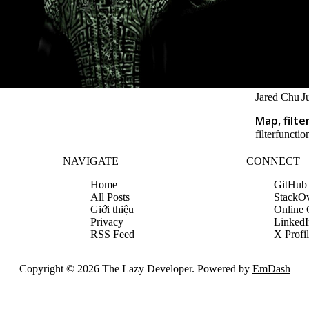
Jared Chu
J
Map, filte
filter
functio
NAVIGATE
CONNECT
Home
GitHub
All Posts
StackO
Giới thiệu
Online
Privacy
LinkedI
RSS Feed
X Profi
Copyright © 2026 The Lazy Developer. Powered by
EmDash