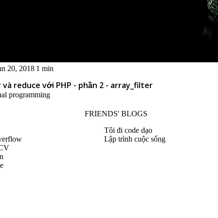
un 20, 2018
1 min
r và reduce với PHP - phần 2 - array_filter
nal programming
FRIENDS' BLOGS
Tôi đi code dạo
verflow
Lập trình cuộc sống
 CV
n
le